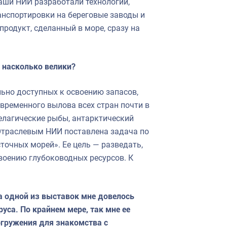
аши НИИ разработали технологии,
анспортировки на береговые заводы и
продукт, сделанный в море, сразу на
 насколько велики?
ьно доступных к освоению запасов,
временного вылова всех стран почти в
пелагические рыбы, антарктический
Отраслевым НИИ поставлена задача по
очных морей». Ее цель — разведать,
воению глубоководных ресурсов. К
а одной из выставок мне довелось
уса. По крайнем мере, так мне ее
огружения для знакомства с