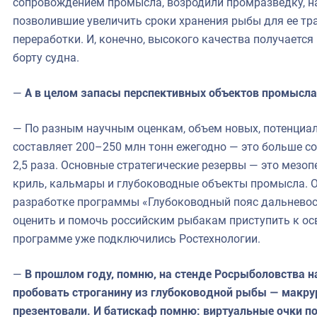
сопровождением промысла, возродили промразведку, н
позволившие увеличить сроки хранения рыбы для ее тр
переработки. И, конечно, высокого качества получается 
борту судна.
—
А в целом запасы перспективных объектов промысла
— По разным научным оценкам, объем новых, потенциал
составляет 200–250 млн тонн ежегодно — это больше со
2,5 раза. Основные стратегические резервы — это мезо
криль, кальмары и глубоководные объекты промысла. 
разработке программы «Глубоководный пояс дальневост
оценить и помочь российским рыбакам приступить к ос
программе уже подключились Ростехнологии.
—
В прошлом году, помню, на стенде Росрыболовства н
пробовать строганину из глубоководной рыбы — макрур
презентовали. И батискаф помню: виртуальные очки п