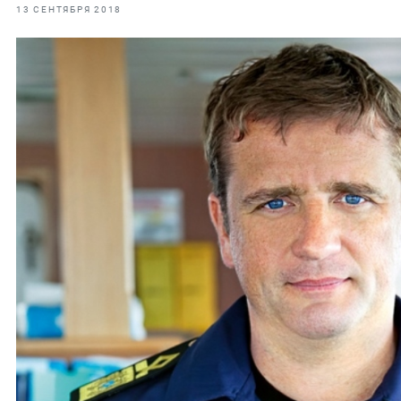
фрах
13 СЕНТЯБРЯ 2018
иканская экспедиция
уховно-нравственных
ссии и мире