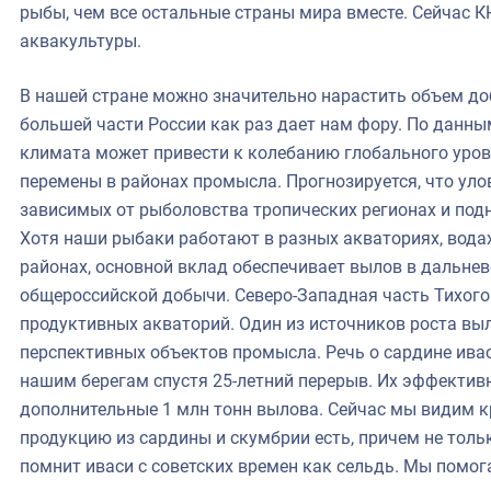
рыбы, чем все остальные страны мира вместе. Сейчас 
аквакультуры.
В нашей стране можно значительно нарастить объем до
большей части России как раз дает нам фору. По данн
климата может привести к колебанию глобального уро
перемены в районах промысла. Прогнозируется, что уло
зависимых от рыболовства тропических регионах и подн
Хотя наши рыбаки работают в разных акваториях, вода
районах, основной вклад обеспечивает вылов в дальне
общероссийской добычи. Северо-Западная часть Тихого
продуктивных акваторий. Один из источников роста вы
перспективных объектов промысла. Речь о сардине ивас
нашим берегам спустя 25-летний перерыв. Их эффектив
дополнительные 1 млн тонн вылова. Сейчас мы видим к
продукцию из сардины и скумбрии есть, причем не тольк
помнит иваси с советских времен как сельдь. Мы помо