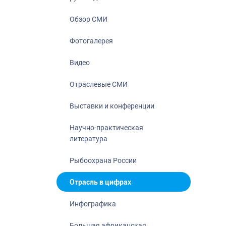
Отрасль в ци
Инфографика
Обзор СМИ
Большая афр
Фотогалерея
Укрепление д
ценностей
Видео
События в Ро
Отраслевые СМИ
Выставки и конференции
Научно-практическая
литература
Рыбоохрана России
Отрасль в цифрах
Инфографика
Большая африканская