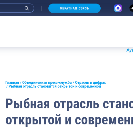
ОБРАТНАЯ СВЯЗЬ
Аукционы 20-21
и интервью руководства
Главная
Объединенная пресс-служба
Отрасль в цифрах
Рыбная отрасль становится открытой и современной
СМИ
Рыбная отрасль стан
конференции
открытой и современ
ическая литература
России