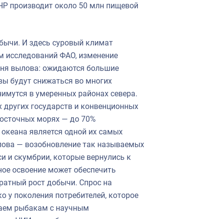
КНР производит около 50 млн пищевой
бычи. И здесь суровый климат
ым исследований ФАО, изменение
вня вылова: ожидаются большие
вы будут снижаться во многих
имутся в умеренных районах севера.
х других государств и конвенционных
восточных морях — до 70%
 океана является одной их самых
лова — возобновление так называемых
и и скумбрии, которые вернулись к
ное освоение может обеспечить
ратный рост добычи. Спрос на
о у поколения потребителей, которое
гаем рыбакам с научным