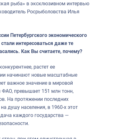
сская рыба» в эксклюзивном интервью
уководитель Росрыболовства Илья
ссии Петербургского экономического
й стали интересоваться даже те
асались. Как Вы считаете, почему?
конкурентнее, растет ее
нии начинают новые масштабные
ет важное значение в мировой
 ФАО, превышает 151 млн тонн,
ов. На протяжении последних
на душу населения, в 1960-х этот
задача каждого государства —
езопасности.
стран, при этом единственная в