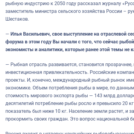
рыбную индустрию к 2050 году рассказал журналу «Ру
заместитель министра сельского хозяйства России – р
Шестаков.
—
Илья Васильевич, свое выступление на отраслевой се
форума в этом году Вы начали с того, что сейчас рыбо
экономисты и аналитики, которые ранее этой темы не к
— Рыбная отрасль развивается, становится прозрачнее, 
инвестиционная привлекательность. Российские компа
проекты. И, конечно, международный рыбный рынок име
экономике. Объем потребления рыбы в мире, по данным
стоимость мирового экспорта рыбы — 143 млрд доллар
десятилетий потребление рыбы росло и превысило 20 кг 
показатель был ниже 10 кг. Население земли растет, и 
прокормить своих граждан. Это вопрос национальной б
Россия входит в четверку крупнейших рыбодобывающих 