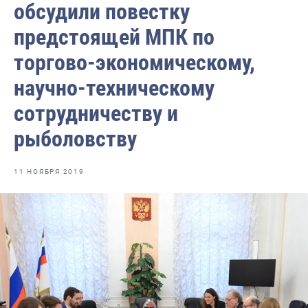
обсудили повестку
Отраслевые СМИ
предстоящей МПК по
Выставки и конференции
торгово-экономическому,
Научно-практическая литература
научно-техническому
Рыбоохрана России
сотрудничеству и
Отрасль в цифрах
рыболовству
Инфографика
Большая африканская экспедиция
11 НОЯБРЯ 2019
Укрепление духовно-нравственных ценностей
События в России и мире