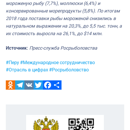
мороженую рыбу (7,7%), моллюски (6,4%) и
консервированные морепродукты (5,8%). По итогам
2018 года поставки рыбы мороженой снизились в
натуральном выражении на 20,3%, до 5,5 тыс. тонн, а
их стоимость выросла на 26,1%, до $14 млн.
Источник:
Пресс-служба Росрыболовства
Метки:
#Перу
#Международное сотрудничество
#Отрасль в цифрах
#Росрыболовство
Odnoklassniki
Telegram
VK
Twitter
Facebook
Отправить