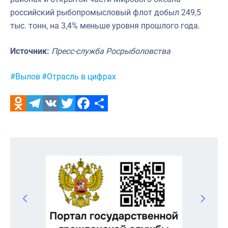
российский рыбопромысловый флот добыл 249,5
тыс. тонн, на 3,4% меньше уровня прошлого года.
Источник:
Пресс-служба Росрыболовства
Метки:
#Вылов
#Отрасль в цифрах
Odnoklassniki
Telegram
VK
Twitter
Facebook
Отправить