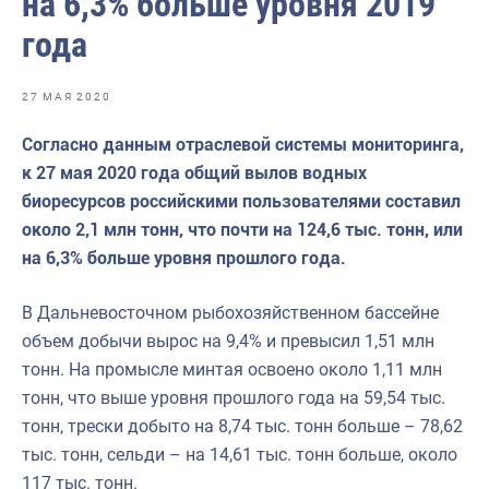
на 6,3% больше уровня 2019
Отраслевые СМИ
года
Выставки и конференции
Научно-практическая литература
27 МАЯ 2020
Рыбоохрана России
Согласно данным отраслевой системы мониторинга,
к 27 мая 2020 года общий вылов водных
Отрасль в цифрах
биоресурсов российскими пользователями составил
Инфографика
около 2,1 млн тонн, что почти на 124,6 тыс. тонн, или
на 6,3% больше уровня прошлого года.
Большая африканская экспедиция
Укрепление духовно-нравственных ценностей
В Дальневосточном рыбохозяйственном бассейне
объем добычи вырос на 9,4% и превысил 1,51 млн
События в России и мире
тонн. На промысле минтая освоено около 1,11 млн
тонн, что выше уровня прошлого года на 59,54 тыс.
тонн, трески добыто на 8,74 тыс. тонн больше – 78,62
тыс. тонн, сельди – на 14,61 тыс. тонн больше, около
117 тыс. тонн.