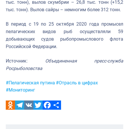
тыс. тонн), вылов скумбрии – 26,8 тыс. тонн (+15,2
тыс. тонн). Вылов сайры – немногим более 312 тонн.
В период с 19 по 25 октября 2020 года промысел
пелагических видов рыб осуществляли 59
добывающих судов рыбопромыслового флота
Российской Федерации.
Источник:
Объединенная пресс-служба
Росрыболовства
Метки:
#Пелагическая путина
#Отрасль в цифрах
#Мониторинг
Odnoklassniki
Telegram
VK
Twitter
Facebook
Отправить