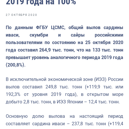
2019 года на 100%
Отраслевые СМИ
Выставки и конференции
27 ОКТЯБРЯ 2020
Научно-практическая литература
По данным ФГБУ ЦСМС, общий вылов сардины
иваси, скумбри и сайры российскими
Рыбоохрана России
пользователями по состоянию на 25 октября 2020
Отрасль в цифрах
года составил 264,9 тыс. тонн, что на 133 тыс. тонн
превышает уровень аналогичного периода 2019 года
Инфографика
(200,8%).
Большая африканская экспедиция
В исключительной экономической зоне (ИЭЗ) России
Укрепление духовно-нравственных ценностей
вылов составил 249,8 тыс. тонн (+119,9 тыс. или
События в России и мире
192,3% от уровня 2019 года), в открытом море
добыто 2,8 тыс. тонн, в ИЭЗ Японии – 12,4 тыс. тонн.
Основную долю вылова на настоящий период
составляет сардина иваси – 237,8 тыс. тонн (+119,4