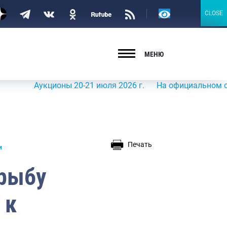
Версия
CLOSE
CLOSE
для
слабовидящих
МЕНЮ
Аукционы 20-21 июля 2026 г.
На официальном сайте Ро
Печать
и
рыбу
 к