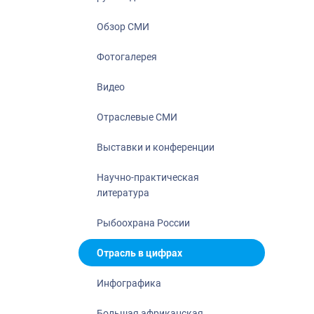
Отрасль в ци
Инфографика
Обзор СМИ
Большая афр
Фотогалерея
Укрепление д
ценностей
Видео
События в Ро
Отраслевые СМИ
Выставки и конференции
Научно-практическая
литература
Рыбоохрана России
Отрасль в цифрах
Инфографика
Большая африканская