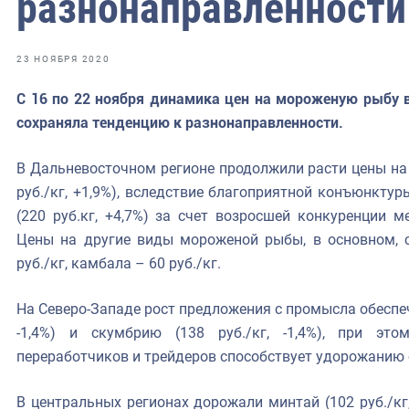
разнонаправленности
фрах
иканская экспедиция
23 НОЯБРЯ 2020
уховно-нравственных
С 16 по 22 ноября динамика цен на мороженую рыбу в
сохраняла тенденцию к разнонаправленности.
ссии и мире
В Дальневосточном регионе продолжили расти цены на ми
руб./кг, +1,9%), вследствие благоприятной конъюнкту
(220 руб.кг, +4,7%) за счет возросшей конкуренции 
Цены на другие виды мороженой рыбы, в основном, с
руб./кг, камбала – 60 руб./кг.
На Северо-Западе рост предложения с промысла обеспечи
-1,4%) и скумбрию (138 руб./кг, -1,4%), при эт
переработчиков и трейдеров способствует удорожанию се
В центральных регионах дорожали минтай (102 руб./кг, 