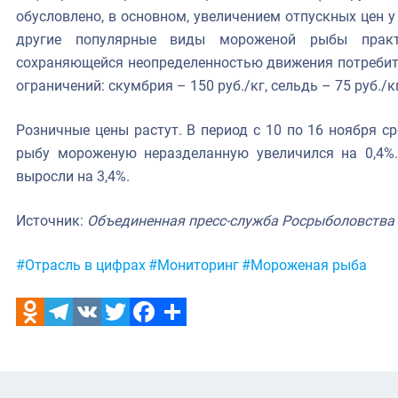
обусловлено, в основном, увеличением отпускных цен
другие популярные виды мороженой рыбы практ
сохраняющейся неопределенностью движения потребите
ограничений: скумбрия – 150 руб./кг, сельдь – 75 руб./к
Розничные цены растут. В период с 10 по 16 ноября с
рыбу мороженую неразделанную увеличился на 0,4%
выросли на 3,4%.
Источник:
Объединенная пресс-служба Росрыболовства
Метки:
#Отрасль в цифрах
#Мониторинг
#Мороженая рыба
Odnoklassniki
Telegram
VK
Twitter
Facebook
Отправить