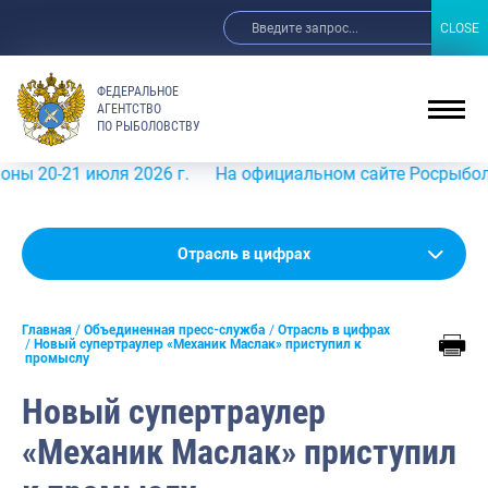
CLOSE
CLOSE
ФЕДЕРАЛЬНОЕ
АГЕНТСТВО
ПО РЫБОЛОВСТВУ
 июля 2026 г.
На официальном сайте Росрыболовства в 
Новости
Отрасль в цифрах
Анонсы
Главная
Объединенная пресс-служба
Отрасль в цифрах
Выступления и интервью руководства
Новый супертраулер «Механик Маслак» приступил к
промыслу
Обзор СМИ
Новый супертраулер
Фотогалерея
«Механик Маслак» приступил
Видео