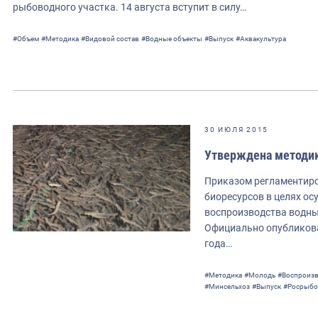
рыбоводного участка. 14 августа вступит в силу…
#Объем
#Методика
#Видовой состав
#Водные объекты
#Выпуск
#Аквакультура
30 ИЮЛЯ 2015
Утверждена методик
Приказом регламентир
биоресурсов в целях ос
воспроизводства водных
Официально опубликова
года…
#Методика
#Молодь
#Воспроиз
#Минсельхоз
#Выпуск
#Росрыбо