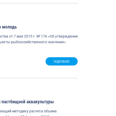
ю молодь
тва от 7 мая 2015 г. № 176 «Об утверждении
ъекты рыбохозяйственного значения».
ПОДРОБНЕЕ
и пастбищной аквакультуры
дающий методику расчета объема