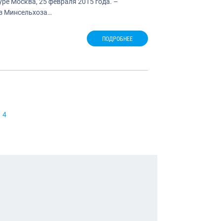
е Москва, 25 февраля 2015 года. –
аз Минсельхоза…
ПОДРОБНЕЕ
гация
4
сям