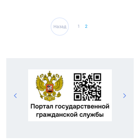
Навигация
1
2
Назад
по
записям