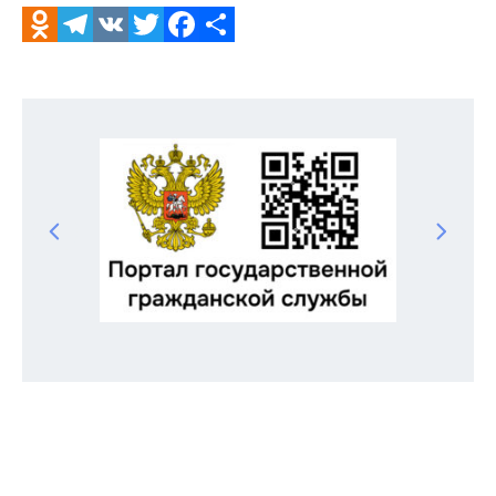
Odnoklassniki
Telegram
VK
Twitter
Facebook
Отправить