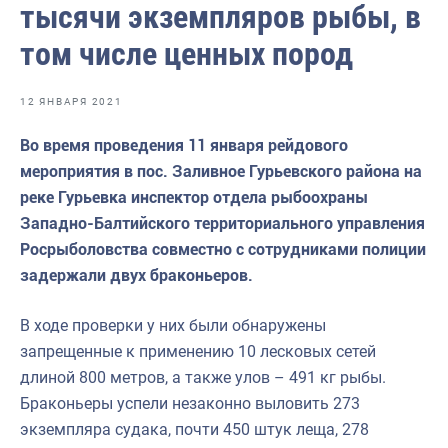
тысячи экземпляров рыбы, в
Волго-Каспийское
том числе ценных пород
Восточно-Сибирское
Енисейское
12 ЯНВАРЯ 2021
Западно-Балтийское
Во время проведения 11 января рейдового
Московско-Окское
мероприятия в пос. Заливное Гурьевского района на
реке Гурьевка инспектор отдела рыбоохраны
Нижнеобское
Западно-Балтийского территориального управления
Охотское
Росрыболовства совместно с сотрудниками полиции
задержали двух браконьеров.
Приморское
Сахалино-Курильское
В ходе проверки у них были обнаружены
запрещенные к применению 10 лесковых сетей
Северо-Восточное
длиной 800 метров, а также улов – 491 кг рыбы.
Северо-Западное
Браконьеры успели незаконно выловить 273
экземпляра судака, почти 450 штук леща, 278
Северо-Кавказское