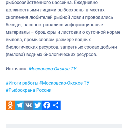
рыбохозяйственного бассейна. Ежедневно
должностными лицами рыбоохраны в местах
скопления любителей рыбной ловли проводились
беседы, распространялись информационные
материалы – брошюры и листовки о суточной норме
вылова, промысловом размере водных
биологических ресурсов, запретных сроках добычи
(вылова) водных биологических ресурсов.
Источник:
Московско-Окское ТУ
Метки:
#Итоги работы
#Московско-Окское ТУ
#Рыбоохрана России
Odnoklassniki
Telegram
VK
Twitter
Facebook
Отправить