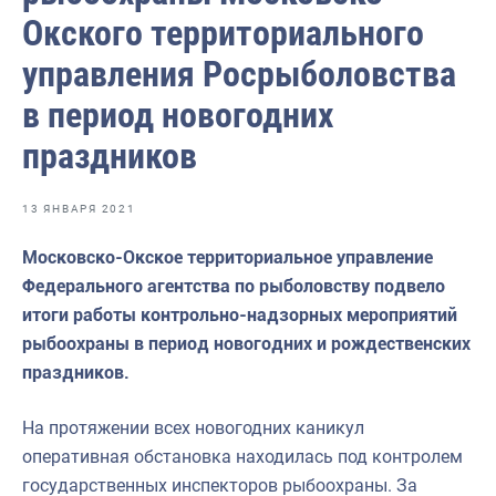
Волго-Каспийское
Окского территориального
Восточно-Сибирское
управления Росрыболовства
Енисейское
в период новогодних
Западно-Балтийское
праздников
Московско-Окское
13 ЯНВАРЯ 2021
Нижнеобское
Московско-Окское территориальное управление
Охотское
Федерального агентства по рыболовству подвело
Приморское
итоги работы контрольно-надзорных мероприятий
рыбоохраны в период новогодних и рождественских
Сахалино-Курильское
праздников.
Северо-Восточное
На протяжении всех новогодних каникул
Северо-Западное
оперативная обстановка находилась под контролем
Северо-Кавказское
государственных инспекторов рыбоохраны. За