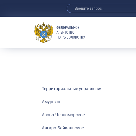
ФЕДЕРАЛЬНОЕ
АГЕНТСТВО
ПО РЫБОЛОВСТВУ
Амурское
Азово-Черно
Ангаро-Байка
Верхнеобское
Волго-Камско
Волго-Каспий
Территориальные управления
Восточно-Сиб
Амурское
Енисейское
Азово-Черноморское
Западно-Бал
Московско-О
Ангаро-Байкальское