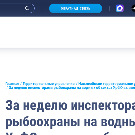
ОБРАТНАЯ СВЯЗЬ
морское
льское
е
Главная
Территориальные управления
Нижнеобское территориальное 
ское
За неделю инспекторами рыбоохраны на водных объектах УрФО выявл
ирское
За неделю инспектор
рыбоохраны на водны
тийское
кское