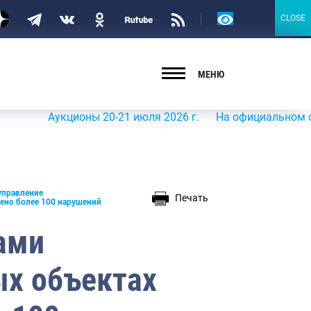
Версия
CLOSE
CLOSE
для
слабовидящих
МЕНЮ
Аукционы 20-21 июля 2026 г.
На официальном сайте Ро
управление
Печать
ено более 100 нарушений
ами
х объектах