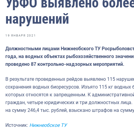
УрФО выявлено более
нарушений
ильское
19 ЯНВАРЯ 2021
чное
Должностными лицами Нижнеобского ТУ Росрыболовства
ное
года, на водных объектах рыбохозяйственного значени
зское
проведено 87 контрольно-надзорных мероприятий.
ое
В результате проведенных рейдов выявлено 115 наруше
сохранения водных биоресурсов. Изъято 115 кг водных б
которых относятся к запрещенным. К административной
граждан, четыре юридических и три должностных лица
на сумму 246,4 тыс. рублей, взыскано штрафов на сумму 
Источник:
Нижнеобское ТУ