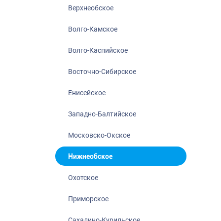
Нижнеобское
Верхнеобское
Охотское
Волго-Камское
Приморское
Сахалино-Кур
Волго-Каспийское
Северо-Восто
Восточно-Сибирское
Северо-Запад
Енисейское
Северо-Кавка
Североморск
Западно-Балтийское
Московско-Окское
Нижнеобское
Охотское
Приморское
Сахалино-Курильское