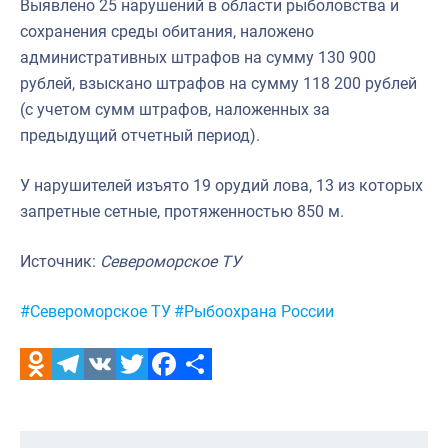
Выявлено 25 нарушений в области рыболовства и
Североморское
сохранения среды обитания, наложено
административных штрафов на сумму 130 900
рублей, взыскано штрафов на сумму 118 200 рублей
(с учетом сумм штрафов, наложенных за
предыдущий отчетный период).
У нарушителей изъято 19 орудий лова, 13 из которых
запретные сетные, протяженностью 850 м.
Источник:
Североморское ТУ
Метки:
#Североморское ТУ
#Рыбоохрана России
Odnoklassniki
Telegram
VK
Twitter
Facebook
Отправить