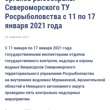
Волго-Каспийское
Североморского ТУ
Восточно-Сибирское
Росрыболовства с 11 по 17
Енисейское
января 2021 года
Западно-Балтийское
20 ЯНВАРЯ 2021
Московско-Окское
С 11 января по 17 января 2021 года
Нижнеобское
государственными инспекторами отделов
Охотское
государственного контроля, надзора и охраны
водных биоресурсов Североморского
Приморское
территориального управления Росрыболовства
Сахалино-Курильское
на внутренних водоемах Мурманской, Архангельской
областей и Ненецкого автономного округа
Северо-Восточное
проведено пять контрольно-надзорных
Северо-Западное
мероприятия.
Северо-Кавказское