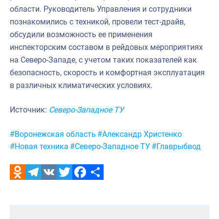
области. Руководитель Управления и сотрудники
Североморское
познакомились с техникой, провели тест-драйв,
обсудили возможность ее применения
инспекторским составом в рейдовых мероприятиях
на Северо-Западе, с учетом таких показателей как
безопасность, скорость и комфортная эксплуатация
в различных климатических условиях.
Источник:
Северо-Западное ТУ
Метки:
#Воронежская область
#Александр Христенко
#Новая техника
#Северо-Западное ТУ
#Главрыбвод
Odnoklassniki
Telegram
VK
Twitter
Facebook
Отправить