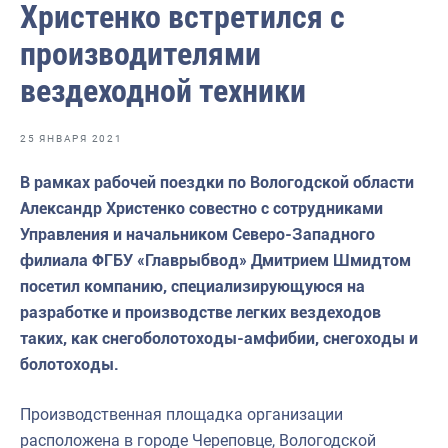
Христенко встретился с
Волго-Каспийское
производителями
Восточно-Сибирское
вездеходной техники
Енисейское
Западно-Балтийское
25 ЯНВАРЯ 2021
Московско-Окское
В рамках рабочей поездки по Вологодской области
Нижнеобское
Александр Христенко совестно с сотрудниками
Управления и начальником Северо-Западного
Охотское
филиала ФГБУ «Главрыбвод» Дмитрием Шмидтом
Приморское
посетил компанию, специализирующуюся на
разработке и производстве легких вездеходов
Сахалино-Курильское
таких, как снегоболотоходы-амфибии, снегоходы и
Северо-Восточное
болотоходы.
Северо-Западное
Производственная площадка организации
Северо-Кавказское
расположена в городе Череповце, Вологодской