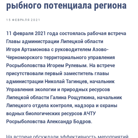
рыбного потенциала региона
Волго-Каспийское
Восточно-Сибирское
15 ФЕВРАЛЯ 2021
Енисейское
11 февраля 2021 года состоялась рабочая встреча
Западно-Балтийское
Главы администрации Липецкой области
Игоря Артамонова с руководителем Азово-
Московско-Окское
Черноморского территориального управления
Нижнеобское
Росрыболовства Игорем Рулевым. На встрече
присутствовали первый заместитель главы
Охотское
администрации Николай Тагинцев, начальник
Приморское
Управления экологии и природных ресурсов
Липецкой области Галина Рощупкина, начальник
Сахалино-Курильское
Липецкого отдела контроля, надзора и охраны
Северо-Восточное
водных биологических ресурсов АЧТУ
Росрыболовства Александр Бодров.
Северо-Западное
Северо-Кавказское
На встрече обсуждали эффективность мероприятий,