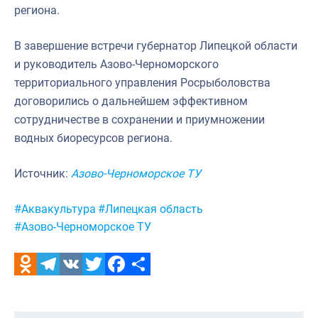
региона.
В завершение встречи губернатор Липецкой области
и руководитель Азово-Черноморского
территориального управления Росрыболовства
договорились о дальнейшем эффективном
сотрудничестве в сохранении и приумножении
водных биоресурсов региона.
Источник:
Азово-Черноморское ТУ
Метки:
#Аквакультура
#Липецкая область
#Азово-Черноморское ТУ
Odnoklassniki
Telegram
VK
Twitter
Facebook
Отправить