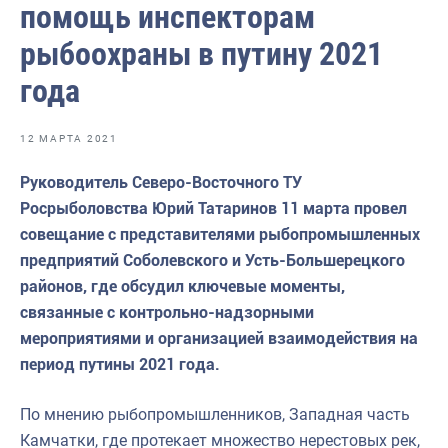
помощь инспекторам
Волго-Каспийское
рыбоохраны в путину 2021
Восточно-Сибирское
года
Енисейское
Западно-Балтийское
12 МАРТА 2021
Московско-Окское
Руководитель Северо-Восточного ТУ
Нижнеобское
Росрыболовства Юрий Татаринов 11 марта провел
совещание с представителями рыбопромышленных
Охотское
предприятий Соболевского и Усть-Большерецкого
Приморское
районов, где обсудил ключевые моменты,
связанные с контрольно-надзорными
Сахалино-Курильское
мероприятиями и организацией взаимодействия на
Северо-Восточное
период путины 2021 года.
Северо-Западное
По мнению рыбопромышленников, Западная часть
Северо-Кавказское
Камчатки, где протекает множество нерестовых рек,