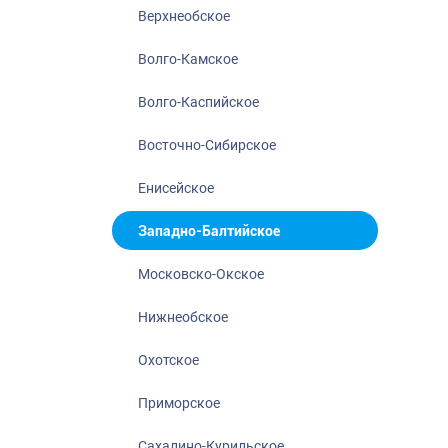
Нижнеобское
Верхнеобское
Охотское
Волго-Камское
Приморское
Сахалино-Кур
Волго-Каспийское
Северо-Восто
Восточно-Сибирское
Северо-Запад
Енисейское
Северо-Кавка
Североморск
Западно-Балтийское
Московско-Окское
Нижнеобское
Охотское
Приморское
Сахалино-Курильское