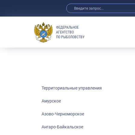
ФЕДЕРАЛЬНОЕ
АГЕНТСТВО
ПО РЫБОЛОВСТВУ
Амурское
Азово-Черно
Ангаро-Байка
Верхнеобское
Волго-Камско
Волго-Каспий
Территориальные управления
Восточно-Сиб
Амурское
Енисейское
Азово-Черноморское
Западно-Бал
Московско-О
Ангаро-Байкальское