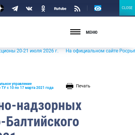
Версия
CLOSE
CLOSE
для
слабовидящих
МЕНЮ
20-21 июля 2026 г.
На официальном сайте Росрыболовств
альное управление
Печать
У с 10 по 17 марта 2021 года
но-надзорных
-Балтийского