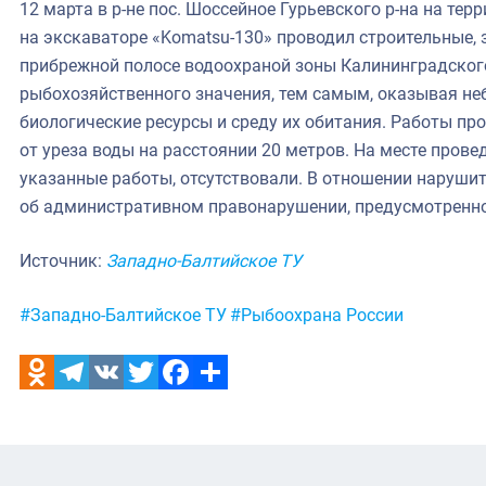
12 марта в р-не пос. Шоссейное Гурьевского р-на на т
на экскаваторе «Komatsu-130» проводил строительные,
прибрежной полосе водоохраной зоны Калининградского
рыбохозяйственного значения, тем самым, оказывая не
биологические ресурсы и среду их обитания. Работы пр
от уреза воды на расстоянии 20 метров. На месте пров
указанные работы, отсутствовали. В отношении наруши
об административном правонарушении, предусмотренного
Источник:
Западно-Балтийское ТУ
Метки:
#Западно-Балтийское ТУ
#Рыбоохрана России
Odnoklassniki
Telegram
VK
Twitter
Facebook
Отправить