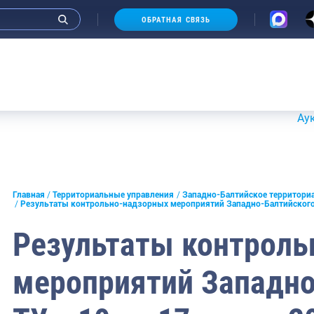
ОБРАТНАЯ СВЯЗЬ
морское
Аукционы 
льское
е
Главная
Территориальные управления
Западно-Балтийское территори
ское
Результаты контрольно-надзорных мероприятий Западно-Балтийского Т
ирское
Результаты контроль
мероприятий Западно
тийское
кское