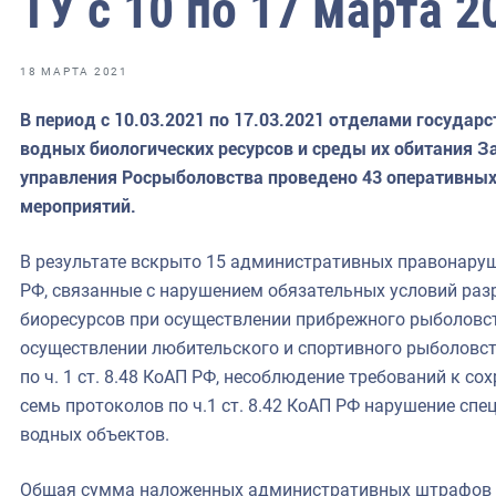
ТУ с 10 по 17 марта 2
18 МАРТА 2021
ильское
В период с 10.03.2021 по 17.03.2021 отделами государ
чное
водных биологических ресурсов и среды их обитания 
управления Росрыболовства проведено 43 оперативны
ное
мероприятий.
зское
ое
В результате вскрыто 15 административных правонарушени
РФ, связанные с нарушением обязательных условий раз
биоресурсов при осуществлении прибрежного рыболовст
осуществлении любительского и спортивного рыболовст
по ч. 1 ст. 8.48 КоАП РФ, несоблюдение требований к со
семь протоколов по ч.1 ст. 8.42 КоАП РФ нарушение сп
водных объектов.
Общая сумма наложенных административных штрафов со