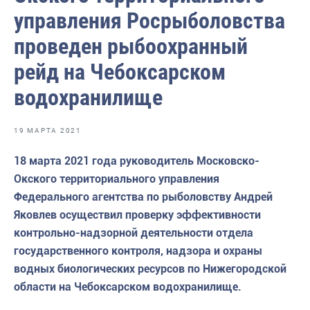
Волго-Каспийское
управления Росрыболовства
Восточно-Сибирское
проведен рыбоохранный
Енисейское
рейд на Чебоксарском
Западно-Балтийское
водохранилище
Московско-Окское
19 МАРТА 2021
Нижнеобское
18 марта 2021 года руководитель Московско-
Охотское
Окского территориального управления
Приморское
Федерального агентства по рыболовству Андрей
Яковлев осуществил проверку эффективности
Сахалино-Курильское
контрольно-надзорной деятельности отдела
Северо-Восточное
государственного контроля, надзора и охраны
водных биологических ресурсов по Нижегородской
Северо-Западное
области на Чебоксарском водохранилище.
Северо-Кавказское