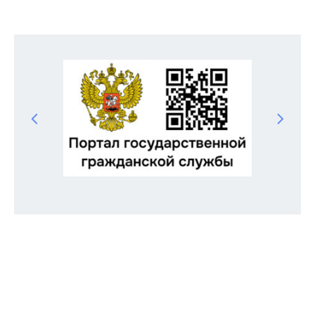
Odnoklassniki
Telegram
VK
Twitter
Facebook
Отправить