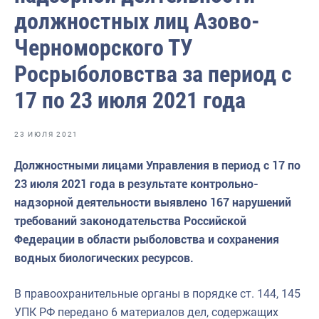
Волго-Каспийское
должностных лиц Азово-
Восточно-Сибирское
Черноморского ТУ
Енисейское
Росрыболовства за период с
Западно-Балтийское
17 по 23 июля 2021 года
Московско-Окское
23 ИЮЛЯ 2021
Нижнеобское
Должностными лицами Управления в период с 17 по
Охотское
23 июля 2021 года в результате контрольно-
Приморское
надзорной деятельности выявлено 167 нарушений
требований законодательства Российской
Сахалино-Курильское
Федерации в области рыболовства и сохранения
Северо-Восточное
водных биологических ресурсов.
Северо-Западное
В правоохранительные органы в порядке ст. 144, 145
Северо-Кавказское
УПК РФ передано 6 материалов дел, содержащих