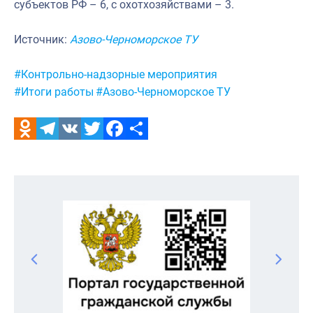
субъектов РФ – 6, с охотхозяйствами – 3.
Источник:
Азово-Черноморское ТУ
Метки:
#Контрольно-надзорные мероприятия
#Итоги работы
#Азово-Черноморское ТУ
Odnoklassniki
Telegram
VK
Twitter
Facebook
Отправить