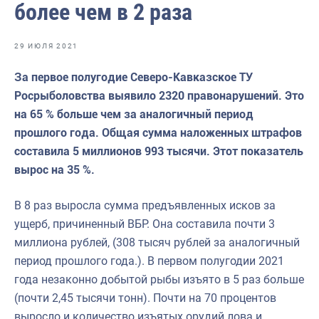
более чем в 2 раза
Волго-Каспийское
Восточно-Сибирское
29 ИЮЛЯ 2021
Енисейское
За первое полугодие Северо-Кавказское ТУ
Западно-Балтийское
Росрыболовства выявило 2320 правонарушений. Это
на 65 % больше чем за аналогичный период
Московско-Окское
прошлого года. Общая сумма наложенных штрафов
Нижнеобское
составила 5 миллионов 993 тысячи. Этот показатель
вырос на 35 %.
Охотское
Приморское
В 8 раз выросла сумма предъявленных исков за
ущерб, причиненный ВБР. Она составила почти 3
Сахалино-Курильское
миллиона рублей, (308 тысяч рублей за аналогичный
Северо-Восточное
период прошлого года.). В первом полугодии 2021
года незаконно добытой рыбы изъято в 5 раз больше
Северо-Западное
(почти 2,45 тысячи тонн). Почти на 70 процентов
Северо-Кавказское
выросло и количество изъятых орудий лова и