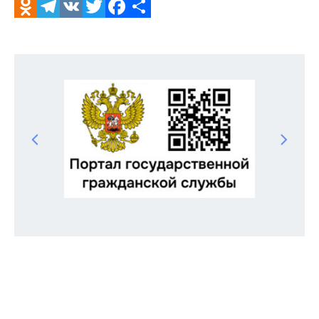
Odnoklassniki
Telegram
VK
Twitter
Facebook
Отправить