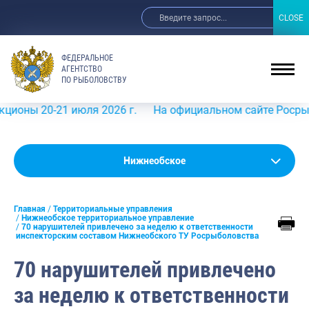
CLOSE
CLOSE
ФЕДЕРАЛЬНОЕ
АГЕНТСТВО
ПО РЫБОЛОВСТВУ
 20-21 июля 2026 г.
На официальном сайте Росрыболовс
Нижнеобское
Амурское
Главная
Территориальные управления
Азово-Черноморское
Нижнеобское территориальное управление
70 нарушителей привлечено за неделю к ответственности
инспекторским составом Нижнеобского ТУ Росрыболовства
Ангаро-Байкальское
70 нарушителей привлечено
Верхнеобское
за неделю к ответственности
Волго-Камское