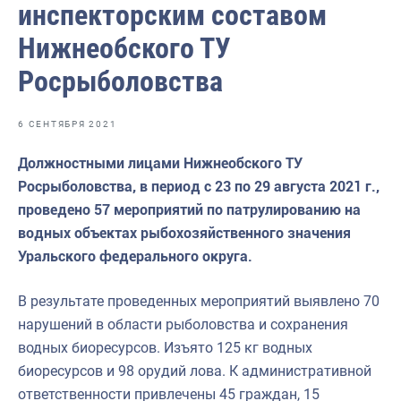
инспекторским составом
Волго-Каспийское
Нижнеобского ТУ
Восточно-Сибирское
Росрыболовства
Енисейское
Западно-Балтийское
6 СЕНТЯБРЯ 2021
Московско-Окское
Должностными лицами Нижнеобского ТУ
Нижнеобское
Росрыболовства, в период с 23 по 29 августа 2021 г.,
проведено 57 мероприятий по патрулированию на
Охотское
водных объектах рыбохозяйственного значения
Приморское
Уральского федерального округа.
Сахалино-Курильское
В результате проведенных мероприятий выявлено 70
Северо-Восточное
нарушений в области рыболовства и сохранения
водных биоресурсов. Изъято 125 кг водных
Северо-Западное
биоресурсов и 98 орудий лова. К административной
Северо-Кавказское
ответственности привлечены 45 граждан, 15