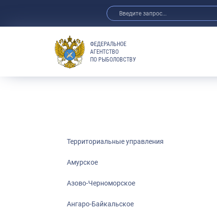
ФЕДЕРАЛЬНОЕ
АГЕНТСТВО
ПО РЫБОЛОВСТВУ
Амурское
Азово-Черно
Ангаро-Байка
Верхнеобское
Волго-Камско
Волго-Каспий
Территориальные управления
Восточно-Сиб
Амурское
Енисейское
Азово-Черноморское
Западно-Бал
Московско-О
Ангаро-Байкальское