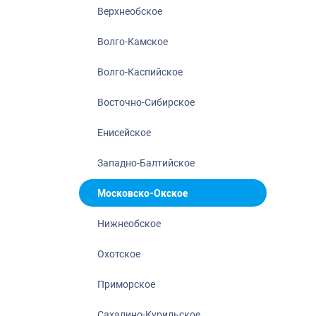
Нижнеобское
Верхнеобское
Охотское
Волго-Камское
Приморское
Сахалино-Кур
Волго-Каспийское
Северо-Восто
Восточно-Сибирское
Северо-Запад
Енисейское
Северо-Кавка
Североморск
Западно-Балтийское
Московско-Окское
Нижнеобское
Охотское
Приморское
Сахалино-Курильское