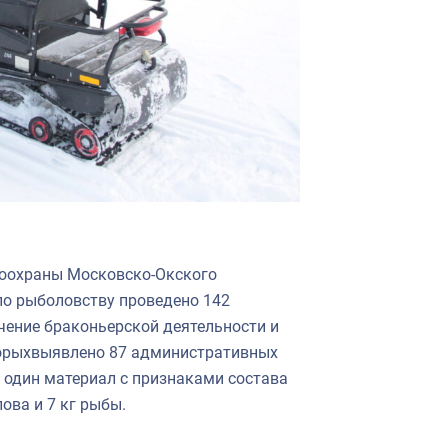
боохраны Московско-Окского
по рыболовству проведено 142
чение браконьерской деятельности и
орых
выявлено 87 административных
 один материал с признаками состава
лов
а
и 7 кг рыбы.