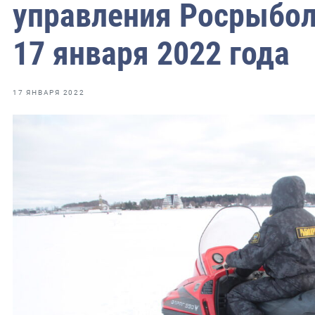
управления Росрыбол
17 января 2022 года
ильское
чное
17 ЯНВАРЯ 2022
ное
зское
ое