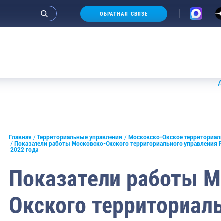
ОБРАТНАЯ СВЯЗЬ
морское
Аукционы 
льское
е
Главная
Территориальные управления
Московско-Окское территориал
ское
Показатели работы Московско-Окского территориального управления Р
2022 года
ирское
Показатели работы М
тийское
Окского территориал
кское