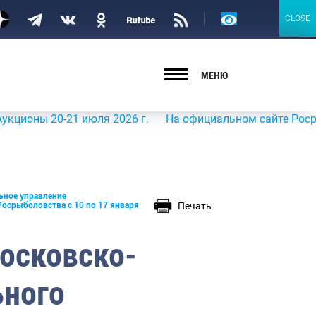
Версия
CLOSE
CLOSE
для
слабовидящих
МЕНЮ
20-21 июля 2026 г.
На официальном сайте Росрыболовст
ьное управление
Печать
осрыболовства с 10 по 17 января
осковско-
ьного