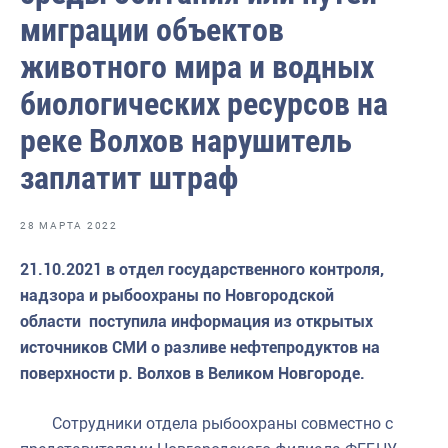
Волго-Каспийское
миграции объектов
Восточно-Сибирское
животного мира и водных
Енисейское
биологических ресурсов на
Западно-Балтийское
реке Волхов нарушитель
Московско-Окское
заплатит штраф
Нижнеобское
28 МАРТА 2022
Охотское
21.10.2021 в отдел государственного контроля,
Приморское
надзора и рыбоохраны по Новгородской
Сахалино-Курильское
области поступила информация из открытых
источников СМИ о разливе нефтепродуктов на
Северо-Восточное
поверхности р. Волхов в Великом Новгороде.
Северо-Западное
Сотрудники отдела рыбоохраны совместно с
Северо-Кавказское