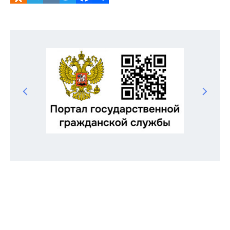
Odnoklassniki
Telegram
VK
Twitter
Facebook
Отправить