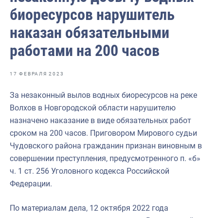
Волго-Каспийское
биоресурсов нарушитель
Восточно-Сибирское
наказан обязательными
Енисейское
работами на 200 часов
Западно-Балтийское
17 ФЕВРАЛЯ 2023
Московско-Окское
За незаконный вылов водных биоресурсов на реке
Нижнеобское
Волхов в Новгородской области нарушителю
Охотское
назначено наказание в виде обязательных работ
сроком на 200 часов. Приговором Мирового судьи
Приморское
Чудовского района гражданин признан виновным в
Сахалино-Курильское
совершении преступления, предусмотренного п. «б»
ч. 1 ст. 256 Уголовного кодекса Российской
Северо-Восточное
Федерации.
Северо-Западное
По материалам дела, 12 октября 2022 года
Северо-Кавказское