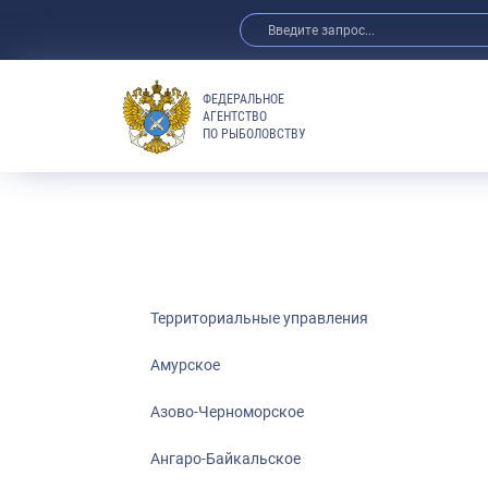
ФЕДЕРАЛЬНОЕ
АГЕНТСТВО
ПО РЫБОЛОВСТВУ
Амурское
Азово-Черно
Ангаро-Байка
Верхнеобское
Волго-Камско
Волго-Каспий
Территориальные управления
Восточно-Сиб
Амурское
Енисейское
Азово-Черноморское
Западно-Бал
Московско-О
Ангаро-Байкальское