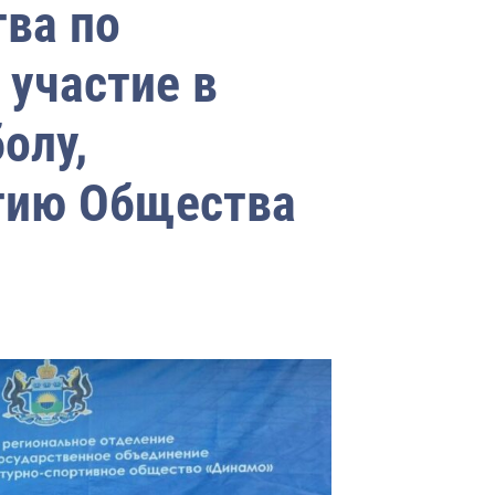
тва по
 участие в
олу,
тию Общества