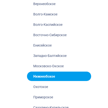
Нижнеобское
Верхнеобское
Охотское
Волго-Камское
Приморское
Сахалино-Кур
Волго-Каспийское
Северо-Восто
Восточно-Сибирское
Северо-Запад
Енисейское
Северо-Кавка
Североморск
Западно-Балтийское
Московско-Окское
Нижнеобское
Охотское
Приморское
Сахалино-Курильское