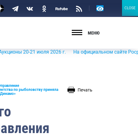
Версия
CLOSE
CLOSE
для
слабовидящих
МЕНЮ
0-21 июля 2026 г.
На официальном сайте Росрыболовств
управление
Печать
ентства по рыболовству приняла
«Динамо»
го
равления