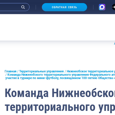
ОБРАТНАЯ СВЯЗЬ
морское
Аукционы 2
льское
е
Главная
Территориальные управления
Нижнеобское территориальное 
ское
Команда Нижнеобского территориального управления Федерального аг
участие в турнире по мини-футболу, посвященном 100-летию Общества 
ирское
Команда Нижнеобско
тийское
территориального уп
кское