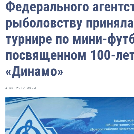
Федерального агентс
рыболовству приняла
ильское
турнире по мини-футб
чное
ное
посвященном 100-ле
зское
«Динамо»
ое
4 АВГУСТА 2023