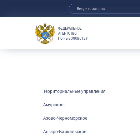
ФЕДЕРАЛЬНОЕ
АГЕНТСТВО
ПО РЫБОЛОВСТВУ
Амурское
Азово-Черно
Ангаро-Байка
Верхнеобское
Волго-Камско
Волго-Каспий
Территориальные управления
Восточно-Сиб
Амурское
Енисейское
Азово-Черноморское
Западно-Бал
Московско-О
Ангаро-Байкальское