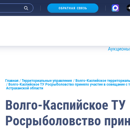
ОБРАТНАЯ СВЯЗЬ
морское
Аукционы 20-21 
льское
е
Главная
Территориальные управления
Волго-Каспийское территориаль
ское
Волго-Каспийское ТУ Росрыболовство приняло участие в совещание с 
Астраханской области
ирское
Волго-Каспийское ТУ
тийское
Росрыболовство прин
кское