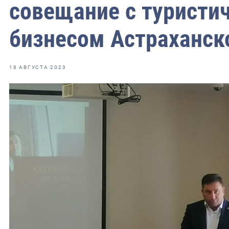
совещание с туристи
бизнесом Астраханск
ильское
чное
18 АВГУСТА 2023
ное
зское
ое