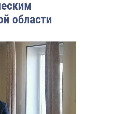
ческим
ой области