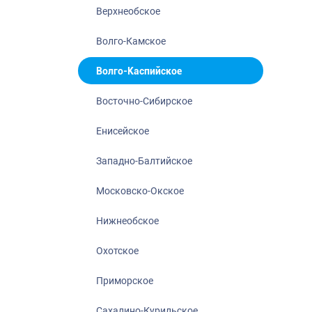
Нижнеобское
Верхнеобское
Охотское
Волго-Камское
Приморское
Сахалино-Кур
Волго-Каспийское
Северо-Восто
Восточно-Сибирское
Северо-Запад
Енисейское
Северо-Кавка
Североморск
Западно-Балтийское
Московско-Окское
Нижнеобское
Охотское
Приморское
Сахалино-Курильское