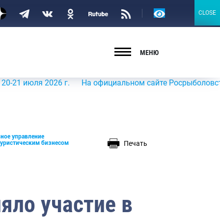
Версия
CLOSE
CLOSE
для
слабовидящих
МЕНЮ
июля 2026 г.
На официальном сайте Росрыболовства в ин
ное управление
Печать
туристическим бизнесом
яло участие в