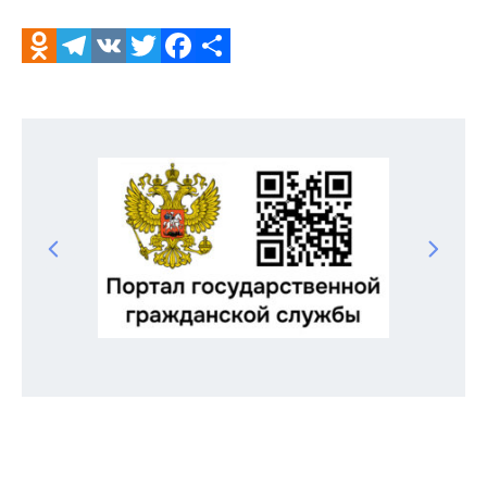
Odnoklassniki
Telegram
VK
Twitter
Facebook
Отправить