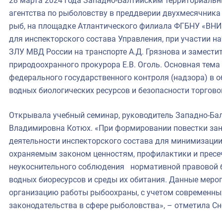
28 марта 2024 года Западно-Балтийским территориаль
агентства по рыболовству в преддверии двухмесячника
рыб, на площадке Атлантического филиала ФГБНУ «ВНИ
для инспекторского состава Управления, при участии н
ильское
ЗЛУ МВД России на транспорте А.Д. Грязнова и замест
природоохранного прокурора Е.В. Оголь.
Основная тема
чное
федерального государственного контроля (надзора) в 
ное
водных биологических ресурсов и безопасности торгово
зское
ое
Открывала учебный семинар, руководитель Западно-Ба
Владимировна Котюх. «При формировании повестки зан
деятельности инспекторского состава для минимизации
охраняемым законом ценностям, профилактики и пресеч
неукоснительного соблюдения нормативной правовой 
водных биоресурсов и среды их обитания. Данные меро
организацию работы рыбоохраны, с учетом современны
законодательства в сфере рыболовства», – отметила С