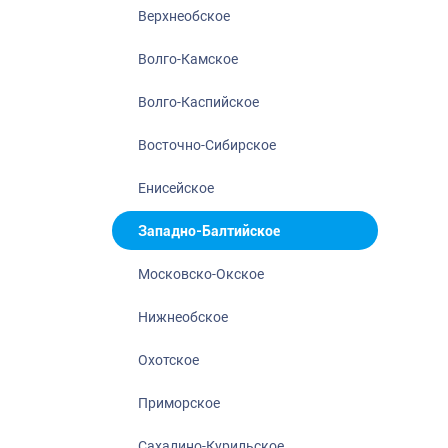
Нижнеобское
Верхнеобское
Охотское
Волго-Камское
Приморское
Сахалино-Кур
Волго-Каспийское
Северо-Восто
Восточно-Сибирское
Северо-Запад
Енисейское
Северо-Кавка
Североморск
Западно-Балтийское
Московско-Окское
Нижнеобское
Охотское
Приморское
Сахалино-Курильское