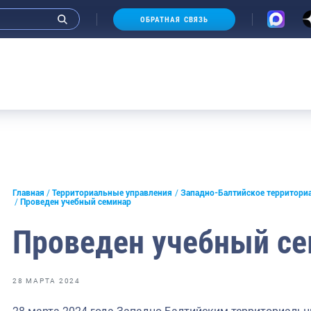
ОБРАТНАЯ СВЯЗЬ
морское
Аукц
льское
е
Главная
Территориальные управления
Западно-Балтийское территори
ское
Проведен учебный семинар
ирское
Проведен учебный с
тийское
28 МАРТА 2024
кское