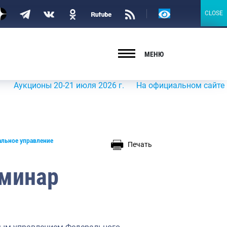
Версия
CLOSE
CLOSE
для
слабовидящих
МЕНЮ
ионы 20-21 июля 2026 г.
На официальном сайте Росрыбо
альное управление
Печать
еминар