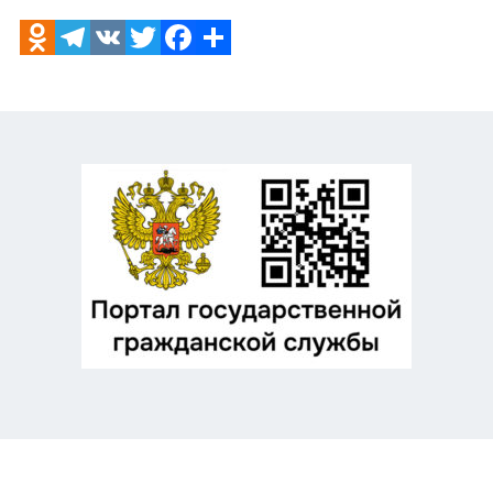
Odnoklassniki
Telegram
VK
Twitter
Facebook
Отправить