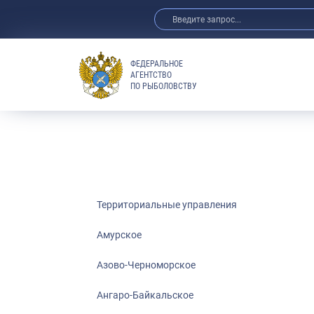
ФЕДЕРАЛЬНОЕ
АГЕНТСТВО
ПО РЫБОЛОВСТВУ
Амурское
Азово-Черно
Ангаро-Байка
Верхнеобское
Волго-Камско
Волго-Каспий
Территориальные управления
Восточно-Сиб
Амурское
Енисейское
Азово-Черноморское
Западно-Бал
Московско-О
Ангаро-Байкальское