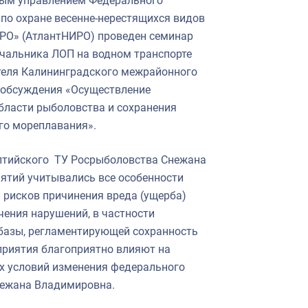
ным управлением Федерального
 по охране весенне-нерестящихся видов
РО» (АтлантНИРО) проведен семинар
ачальника ЛОП на водном транспорте
ителя Калининградского межрайонного
 обсуждения «Осуществление
области рыболовства и сохранения
го мореплавания».
лтийского ТУ Росрыболовства Снежана
ятий учитывались все особенности
 рисков причинения вреда (ущерба)
ения нарушений, в частности
базы, регламентирующей сохранность
приятия благоприятно влияют на
х условий изменения федерального
нежана Владимировна.