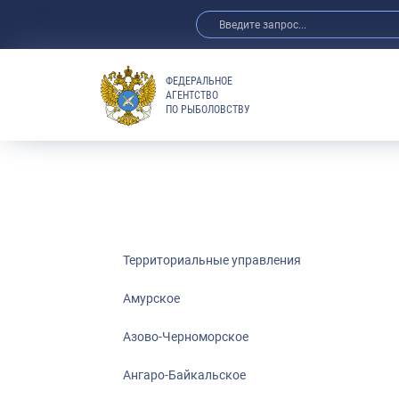
ФЕДЕРАЛЬНОЕ
АГЕНТСТВО
ПО РЫБОЛОВСТВУ
Амурское
Азово-Черно
Ангаро-Байка
Верхнеобское
Волго-Камско
Волго-Каспий
Территориальные управления
Восточно-Сиб
Амурское
Енисейское
Азово-Черноморское
Западно-Бал
Московско-О
Ангаро-Байкальское