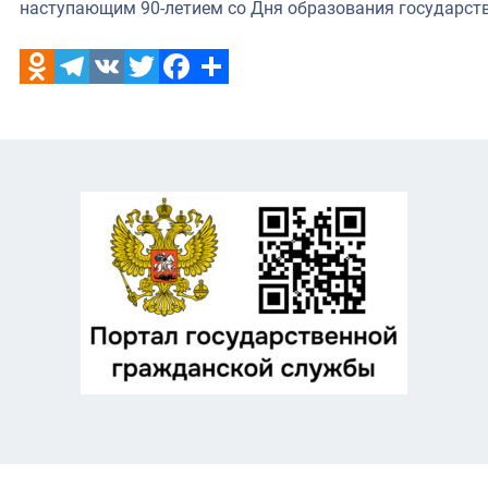
наступающим 90-летием со Дня образования государст
Odnoklassniki
Telegram
VK
Twitter
Facebook
Отправить