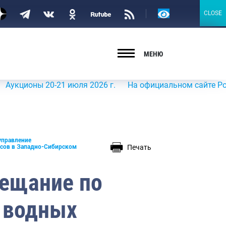
Версия
CLOSE
CLOSE
для
слабовидящих
МЕНЮ
ы 20-21 июля 2026 г.
На официальном сайте Росрыболов
управление
Печать
рсов в Западно-Сибирском
ещание по
 водных