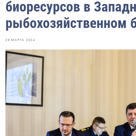
биоресурсов в Запад
рыбохозяйственном б
ильское
чное
28 МАРТА 2024
ное
зское
ое