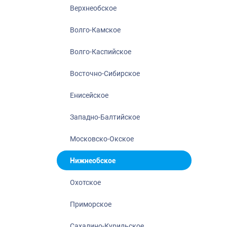
Нижнеобское
Верхнеобское
Охотское
Волго-Камское
Приморское
Сахалино-Кур
Волго-Каспийское
Северо-Восто
Восточно-Сибирское
Северо-Запад
Енисейское
Северо-Кавка
Североморск
Западно-Балтийское
Московско-Окское
Нижнеобское
Охотское
Приморское
Сахалино-Курильское