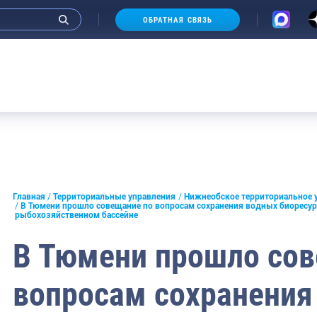
ОБРАТНАЯ СВЯЗЬ
морское
Аукцион
льское
е
Главная
Территориальные управления
Нижнеобское территориальное 
ское
В Тюмени прошло совещание по вопросам сохранения водных биоресу
рыбохозяйственном бассейне
ирское
В Тюмени прошло сов
тийское
вопросам сохранения
кское