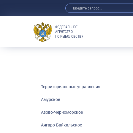
ФЕДЕРАЛЬНОЕ
АГЕНТСТВО
ПО РЫБОЛОВСТВУ
Амурское
Азово-Черно
Ангаро-Байка
Верхнеобское
Волго-Камско
Волго-Каспий
Территориальные управления
Восточно-Сиб
Амурское
Енисейское
Азово-Черноморское
Западно-Бал
Московско-О
Ангаро-Байкальское