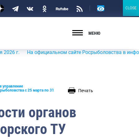
Версия
CLOSE
CLOSE
для
слабовидящих
МЕНЮ
.
На официальном сайте Росрыболовства в информационн
е управление
Печать
рыболовства с 25 марта по 31
ости органов
орского ТУ