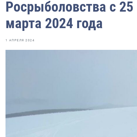
Росрыболовства с 25 
марта 2024 года
ильское
чное
1 АПРЕЛЯ 2024
ное
зское
ое