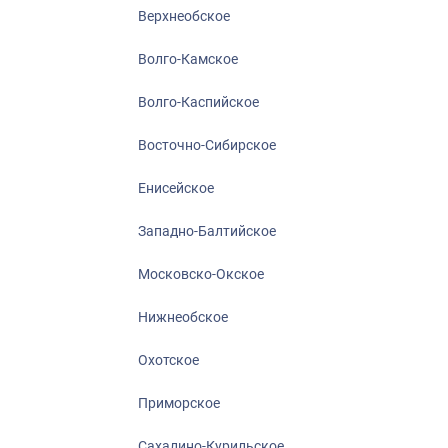
Нижнеобское
Верхнеобское
Охотское
Волго-Камское
Приморское
Сахалино-Кур
Волго-Каспийское
Северо-Восто
Восточно-Сибирское
Северо-Запад
Енисейское
Северо-Кавка
Североморск
Западно-Балтийское
Московско-Окское
Нижнеобское
Охотское
Приморское
Сахалино-Курильское