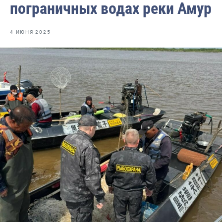
пограничных водах реки Амур
Волго-Каспийское
Восточно-Сибирское
4 ИЮНЯ 2025
Енисейское
Западно-Балтийское
Московско-Окское
Нижнеобское
Охотское
Приморское
Сахалино-Курильское
Северо-Восточное
Северо-Западное
Северо-Кавказское