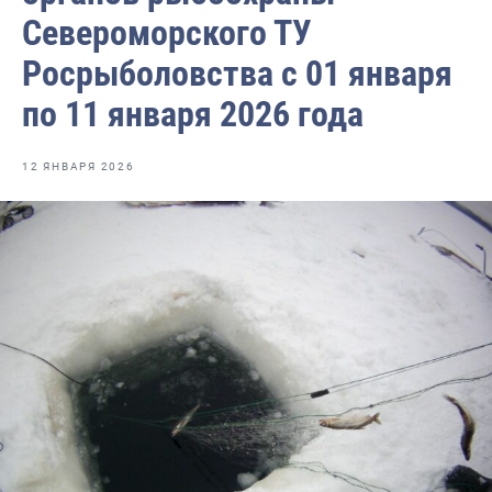
Волго-Каспийское
Североморского ТУ
Восточно-Сибирское
Росрыболовства с 01 января
Енисейское
по 11 января 2026 года
Западно-Балтийское
12 ЯНВАРЯ 2026
Московско-Окское
Нижнеобское
Охотское
Приморское
Сахалино-Курильское
Северо-Восточное
Северо-Западное
Северо-Кавказское