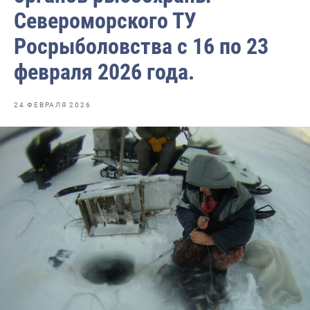
Волго-Каспийское
Североморского ТУ
Восточно-Сибирское
Росрыболовства с 16 по 23
Енисейское
февраля 2026 года.
Западно-Балтийское
24 ФЕВРАЛЯ 2026
Московско-Окское
Нижнеобское
Охотское
Приморское
Сахалино-Курильское
Северо-Восточное
Северо-Западное
Северо-Кавказское