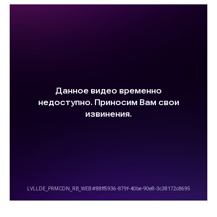
Волго-Каспийское
Восточно-Сибирское
Енисейское
Западно-Балтийское
Московско-Окское
Нижнеобское
Охотское
Приморское
Сахалино-Курильское
Северо-Восточное
Северо-Западное
Северо-Кавказское