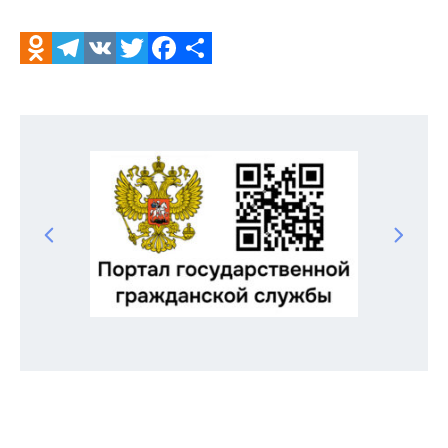
Североморское
Odnoklassniki
Telegram
VK
Twitter
Facebook
Отправить