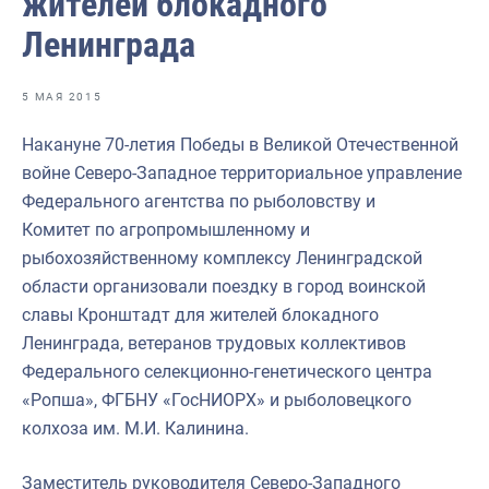
жителей блокадного
Ленинграда
5 МАЯ 2015
Биографии ветеранов
Накануне 70-летия Победы в Великой Отечественной
войне Северо-Западное территориальное управление
Дни рождения
Федерального агентства по рыболовству и
Комитет по агропромышленному и
рыбохозяйственному комплексу Ленинградской
области организовали поездку в город воинской
славы Кронштадт для жителей блокадного
Ленинграда, ветеранов трудовых коллективов
Федерального селекционно-генетического центра
«Ропша», ФГБНУ «ГосНИОРХ» и рыболовецкого
колхоза им. М.И. Калинина.
Заместитель руководителя Северо-Западного