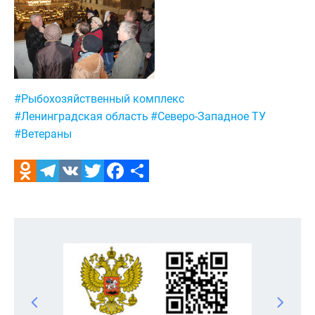
Метки:
#Рыбохозяйственный комплекс
#Ленинградская область
#Северо-Западное ТУ
#Ветераны
Odnoklassniki
Telegram
VK
Twitter
Facebook
Отправить