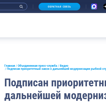
ОБРАТНАЯ СВЯЗЬ
Видеоальбом Руководителя
Рыбоохрана России
Аук
и интервью руководства
Промысел
Реплика
Аквакультура
Главная
Объединенная пресс-служба
Видео
Наука
Подписан приоритетный закон о дальнейшей модернизации рыбной от
СМИ
Образование
Подписан приоритетн
конференции
Судостроение
дальнейшей модерни
ическая литература
Любительское рыболовство
России
Еда