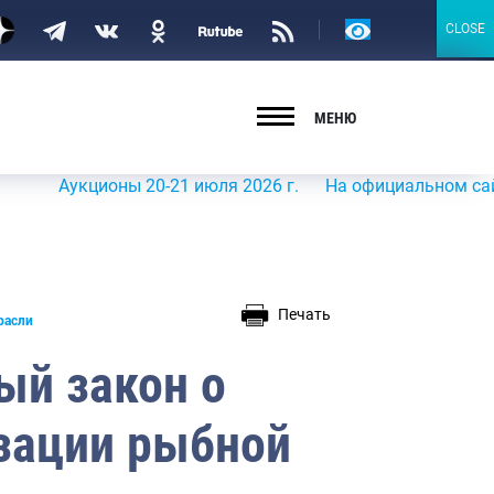
Версия
CLOSE
CLOSE
для
слабовидящих
МЕНЮ
ционы 20-21 июля 2026 г.
На официальном сайте Росрыбо
Печать
расли
ый закон о
зации рыбной