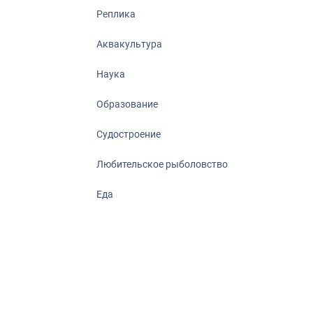
Отрасль в ци
Реплика
Инфографика
Аквакультура
Большая афр
Укрепление д
Наука
ценностей
Образование
События в Ро
Судостроение
Любительское рыболовство
Еда