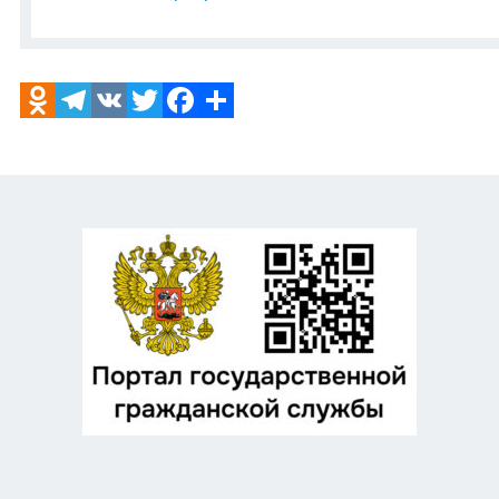
Odnoklassniki
Telegram
VK
Twitter
Facebook
Отправить