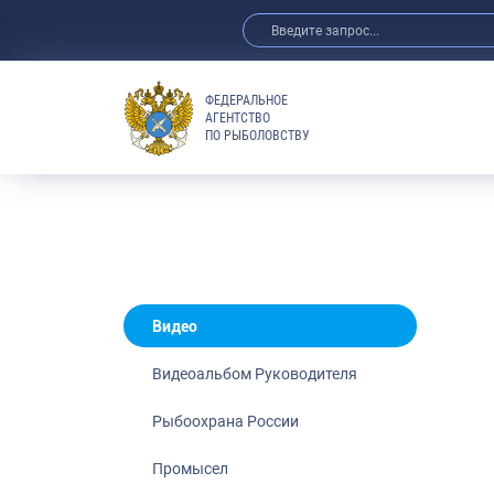
ФЕДЕРАЛЬНОЕ
АГЕНТСТВО
ПО РЫБОЛОВСТВУ
Новости
Анонсы
Выступления 
Обзор СМИ
Фотогалерея
Видео
Видео
Отраслевые 
Видеоальбом Руководителя
Выставки и 
Рыбоохрана России
Научно-практ
Рыбоохрана 
Промысел