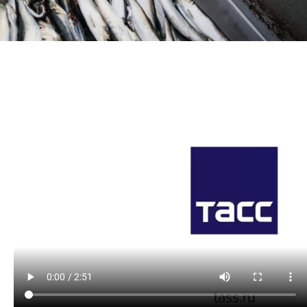
Научно-практическая литература
Рыбоохрана России
Отрасль в цифрах
Инфографика
Большая африканская экспедиция
Укрепление духовно-нравственных ценностей
События в России и мире