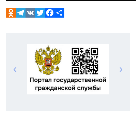
Odnoklassniki
Telegram
VK
Twitter
Facebook
Отправить