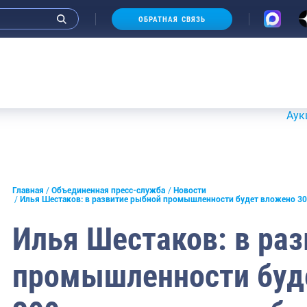
ОБРАТНАЯ СВЯЗЬ
Аукционы 20
и интервью руководства
Главная
Объединенная пресс-служба
Новости
Илья Шестаков: в развитие рыбной промышленности будет вложено 3
СМИ
Илья Шестаков: в ра
конференции
промышленности буд
ическая литература
России