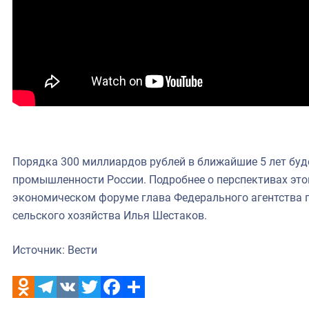
Порядка 300 миллиардов рублей в ближайшие 5 лет буд
промышленности России. Подробнее о перспективах это
экономическом форуме глава Федерального агентства п
сельского хозяйства Илья Шестаков.
Источник: Вести
Odnoklassniki
Telegram
VK
Twitter
Facebook
Отправить