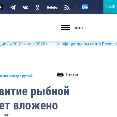
Версия
CLOSE
CLOSE
для
слабовидящих
МЕНЮ
-21 июля 2026 г.
На официальном сайте Росрыболовства
Печать
00 миллиардов рублей
звитие рыбной
ет вложено