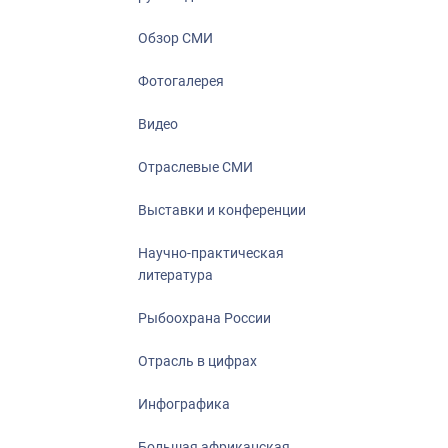
Отрасль в ци
Инфографика
Обзор СМИ
Большая афр
Фотогалерея
Укрепление д
ценностей
Видео
События в Ро
Отраслевые СМИ
Выставки и конференции
Научно-практическая
литература
Рыбоохрана России
Отрасль в цифрах
Инфографика
Большая африканская