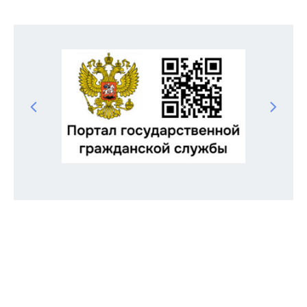
Odnoklassniki
Telegram
VK
Twitter
Facebook
Отправить