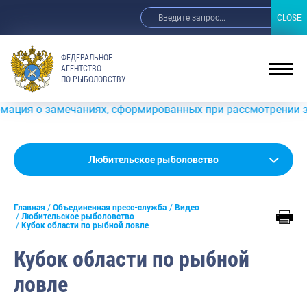
CLOSE
CLOSE
ФЕДЕРАЛЬНОЕ
АГЕНТСТВО
ПО РЫБОЛОВСТВУ
амечаниях, сформированных при рассмотрении заявок о ра
Новости
Любительское рыболовство
Анонсы
Главная
Объединенная пресс-служба
Видео
Выступления и интервью руководства
Любительское рыболовство
Кубок области по рыбной ловле
Обзор СМИ
Кубок области по рыбной
Фотогалерея
ловле
Видео