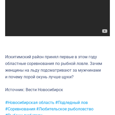
Научно-практическая литература
Рыбоохрана России
Отрасль в цифрах
Инфографика
Большая африканская экспедиция
Укрепление духовно-нравственных ценностей
Искитимский район принял первые в этом году
областные соревнования по рыбной ловле. Зачем
События в России и мире
женщины на льду подсматривают за мужчинами
и почему порой окунь лучше щуки?
Источник: Вести Новосибирск
Метки:
#Новосибирская область
#Подледный лов
#Соревнования
#Любительское рыболовство