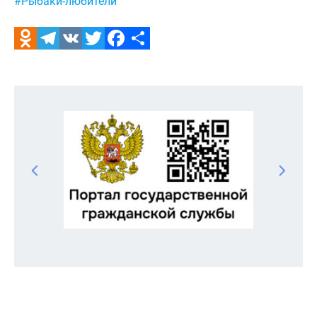
#Рыбаки-любители
Odnoklassniki
Telegram
VK
Twitter
Facebook
Отправить