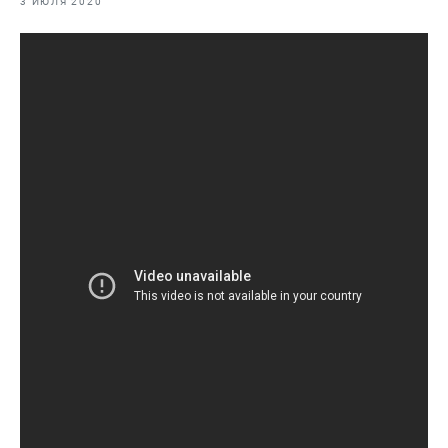
3 ИЮЛЯ 2020
Видеоальбом Руководителя
Рыбоохрана России
Промысел
Реплика
Аквакультура
Наука
Образование
Судостроение
Любительское рыболовство
Еда
Отраслевые СМИ
Выставки и конференции