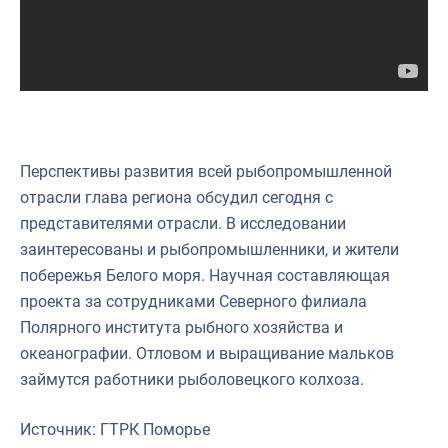
Научно-практическая литература
Рыбоохрана России
Отрасль в цифрах
Инфографика
Перспективы развития всей рыбопромышленной
Большая африканская экспедиция
отрасли глава региона обсудил сегодня с
Укрепление духовно-нравственных ценностей
представителями отрасли. В исследовании
заинтересованы и рыбопромышленники, и жители
События в России и мире
побережья Белого моря. Научная составляющая
проекта за сотрудниками Северного филиала
Полярного института рыбного хозяйства и
океанографии. Отловом и выращивание мальков
займутся работники рыболовецкого колхоза.
Источник: ГТРК Поморье