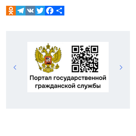
Odnoklassniki
Telegram
VK
Twitter
Facebook
Отправить