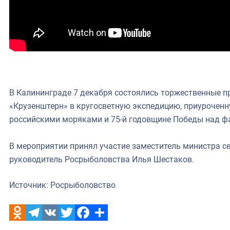
В Калининграде 7 декабря состоялись торжественные п
«Крузенштерн» в кругосветную экспедицию, приурочен
российскими моряками и 75-й годовщине Победы над 
В мероприятии принял участие заместитель министра се
руководитель Росрыболовства Илья Шестаков.
Источник: Росрыболовство
Odnoklassniki
Telegram
VK
Twitter
Facebook
Отправить