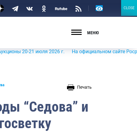
Версия
CLOSE
CLOSE
для
слабовидящих
МЕНЮ
 20-21 июля 2026 г.
На официальном сайте Росрыболовс
тва
Печать
ды “Седова” и
госветку