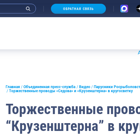
ОБРАТНАЯ СВЯЗЬ
Аукционы
Главная
Объединенная пресс-служба
Видео
Парусники Росрыболовс
Торжественные проводы «Седова» и «Крузенштерна» в кругосветку
Торжественные прово
“Крузенштерна” в кру