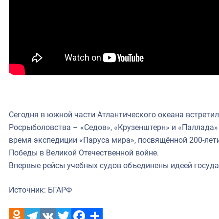
Сегодня в южной части Атлантического океана встретил
Росрыболовства – «Седов», «Крузенштерн» и «Паллада»
время экспедиции «Паруса мира», посвящённой 200-лет
Победы в Великой Отечественной войне.
Впервые рейсы учебных судов объединены идеей госуд
Источник: БГАРФ