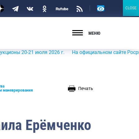
Версия
CLOSE
CLOSE
для
слабовидящих
МЕНЮ
 20-21 июля 2026 г.
На официальном сайте Росрыболовст
тва
Печать
ом маневрирования
ила Ерёмченко