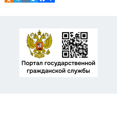
Odnoklassniki
Telegram
VK
Twitter
Facebook
Отправить