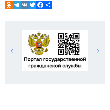
Odnoklassniki
Telegram
VK
Twitter
Facebook
Отправить