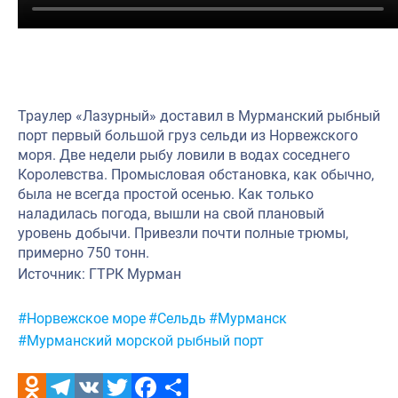
Научно-практическая литература
Рыбоохрана России
Отрасль в цифрах
Траулер «Лазурный» доставил в Мурманский рыбный
Инфографика
порт первый большой груз сельди из Норвежского
моря. Две недели рыбу ловили в водах соседнего
Большая африканская экспедиция
Королевства. Промысловая обстановка, как обычно,
Укрепление духовно-нравственных ценностей
была не всегда простой осенью. Как только
наладилась погода, вышли на свой плановый
События в России и мире
уровень добычи. Привезли почти полные трюмы,
примерно 750 тонн.
Источник: ГТРК Мурман
Метки:
#Норвежское море
#Сельдь
#Мурманск
#Мурманский морской рыбный порт