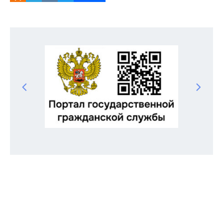
Odnoklassniki
Telegram
VK
Twitter
Facebook
Отправить