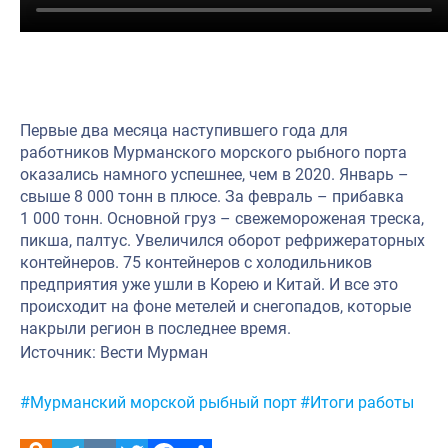
Научно-практическая литература
Рыбоохрана России
Отрасль в цифрах
Первые два месяца наступившего года для
Инфографика
работников Мурманского морского рыбного порта
оказались намного успешнее, чем в 2020. Январь –
Большая африканская экспедиция
свыше 8 000 тонн в плюсе. За февраль – прибавка
Укрепление духовно-нравственных ценностей
1 000 тонн. Основной груз – свежемороженая треска,
пикша, палтус. Увеличился оборот рефрижераторных
События в России и мире
контейнеров. 75 контейнеров с холодильников
предприятия уже ушли в Корею и Китай. И все это
происходит на фоне метелей и снегопадов, которые
накрыли регион в последнее время.
Источник: Вести Мурман
Метки:
#Мурманский морской рыбный порт
#Итоги работы