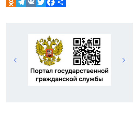
Odnoklassniki
Telegram
VK
Twitter
Facebook
Отправить