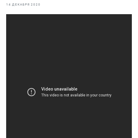
Видеоальбом Руководителя
14 ДЕКАБРЯ 2020
Рыбоохрана России
Промысел
Реплика
Аквакультура
Наука
Образование
Судостроение
Любительское рыболовство
Еда
Отраслевые СМИ
Выставки и конференции