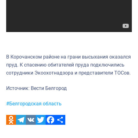
Научно-практическая литература
Рыбоохрана России
Отрасль в цифрах
Инфографика
Большая африканская экспедиция
В Корочанском районе на грани высыхания оказался
пруд. К спасению обитателей пруда подключились
Укрепление духовно-нравственных ценностей
сотрудники Экоохотнадзора и представители ТОСов.
События в России и мире
Источник: Вести Белгород
Метки:
#Белгородская область
Odnoklassniki
Telegram
VK
Twitter
Facebook
Отправить