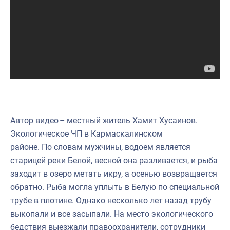
Научно-практическая литература
Рыбоохрана России
Отрасль в цифрах
Инфографика
Большая африканская экспедиция
Укрепление духовно-нравственных ценностей
Автор видео – местный житель Хамит Хусаинов.
События в России и мире
Экологическое ЧП в Кармаскалинском
районе. По словам мужчины, водоем является
старицей реки Белой, весной она разливается, и рыба
заходит в озеро метать икру, а осенью возвращается
обратно. Рыба могла уплыть в Белую по специальной
трубе в плотине. Однако несколько лет назад трубу
выкопали и все засыпали. На место экологического
бедствия выезжали правоохранители, сотрудники