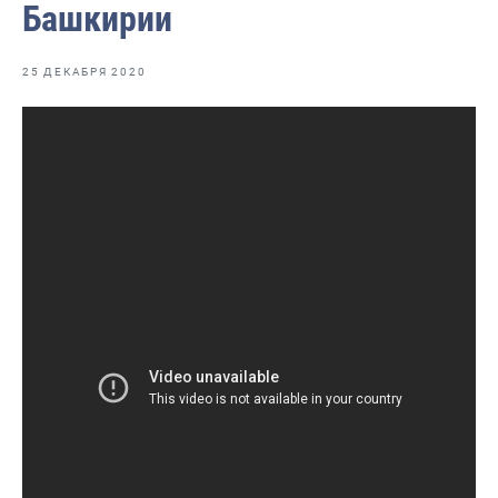
Башкирии
Видеоальбом Руководителя
Рыбоохрана России
25 ДЕКАБРЯ 2020
Промысел
Реплика
Аквакультура
Наука
Образование
Судостроение
Любительское рыболовство
Еда
Отраслевые СМИ
Выставки и конференции