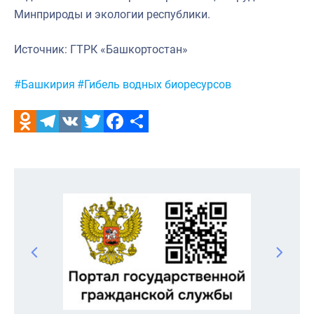
Минприроды и экологии республики.
Источник: ГТРК «Башкортостан»
Метки:
#Башкирия
#Гибель водных биоресурсов
Odnoklassniki
Telegram
VK
Twitter
Facebook
Отправить