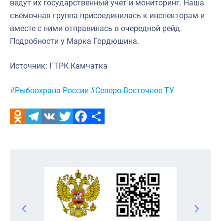
ведут их государственный учет и мониторинг. Наша
съемочная группа присоединилась к инспекторам и
вместе с ними отправилась в очередной рейд.
Подробности у Марка Гордюшина.
Источник: ГТРК Камчатка
Метки:
#Рыбоохрана России
#Северо-Восточное ТУ
Odnoklassniki
Telegram
VK
Twitter
Facebook
Отправить