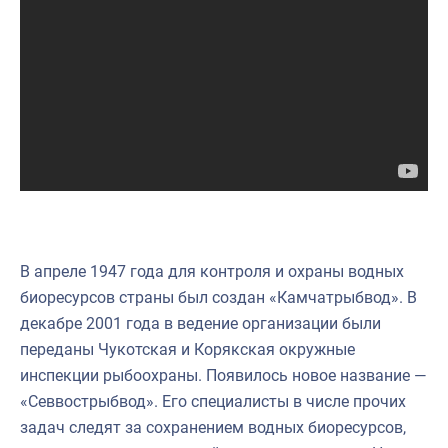
Научно-практическая литература
Рыбоохрана России
Отрасль в цифрах
Инфографика
Большая африканская экспедиция
Укрепление духовно-нравственных ценностей
События в России и мире
В апреле 1947 года для контроля и охраны водных
биоресурсов страны был создан «Камчатрыбвод». В
декабре 2001 года в ведение организации были
переданы Чукотская и Корякская окружные
инспекции рыбоохраны. Появилось новое название —
«Севвострыбвод». Его специалисты в числе прочих
задач следят за сохранением водных биоресурсов,