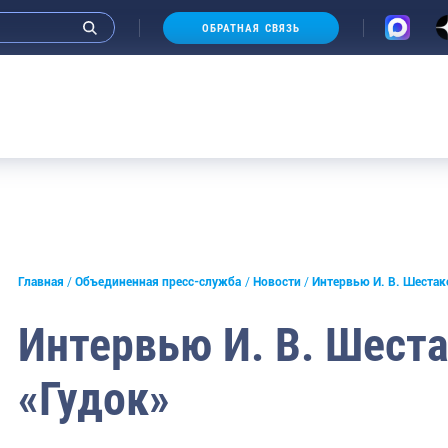
ОБРАТНАЯ СВЯЗЬ
Ау
и интервью руководства
Главная
Объединенная пресс-служба
Новости
Интервью И. В. Шестак
СМИ
Интервью И. В. Шеста
конференции
«Гудок»
ическая литература
России