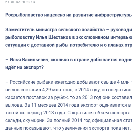
фрах
21 ЯНВАРЯ 2015
Росрыболовство нацелено на развитие инфраструктуры
иканская экспедиция
уховно-нравственных
Заместитель министра сельского хозяйства – руководи
рыболовству Илья Шестаков в эксклюзивном интервью 
ссии и мире
ситуации с доставкой рыбы потребителю и о планах от
– Илья Васильевич, сколько в стране добывается водны
идёт на экспорт?
– Российские рыбаки ежегодно добывают свыше 4 млн т
вылов составил 4,29 млн тонн, в 2014 году, по оператив
касается поставок за рубеж, то за 2013 год они составил
вылова. За 11 месяцев 2014 года экспорт оценивается в 
такой же период 2013 года. Сократился объём экспорта 
сельди, скумбрии. За полный 2014 год официальная ста
данные показывают, что увеличения экспорта пока нет.