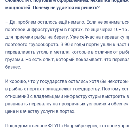
сложности с портовым оформлением, нехватка подвиж
мощностей. Почему не удаётся их решить?
– Да, проблем осталось ещё немало. Если не заниматьс
портовой инфраструктуры в портах, то ещё через 10–15
для приёмки рыбы на берегу. Уже сейчас на перевалку п
портового грузооборота. В 90-е годы порты ушли к час
переваливать уголь и металл, которые в отличие от ры
грузами. Но есть опыт, который показывает, что перев
бизнес.
И хорошо, что у государства остались хотя бы некотор
в рыбных портах принадлежат государству. Поэтому ес
отношений с владельцами инфраструктуры выстроить в
развивать перевалку на прозрачных условиях и обесп
цене и качеству услуги в портах.
Подведомственное ФГУП «Нацрыбресурс», которое упра