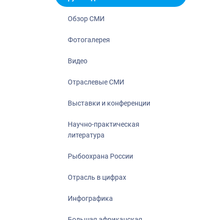
Отрасль в ци
Инфографика
Обзор СМИ
Большая афр
Фотогалерея
Укрепление д
ценностей
Видео
События в Ро
Отраслевые СМИ
Выставки и конференции
Научно-практическая
литература
Рыбоохрана России
Отрасль в цифрах
Инфографика
Большая африканская