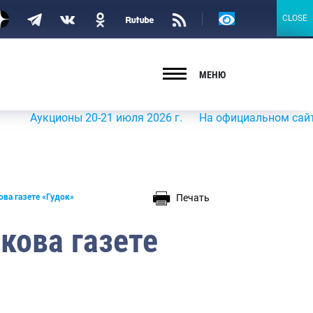
Версия
CLOSE
CLOSE
для
слабовидящих
МЕНЮ
кционы 20-21 июля 2026 г.
На официальном сайте Росрыб
Печать
ова газете «Гудок»
кова газете