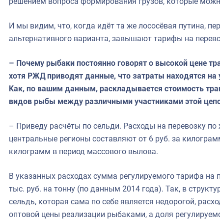
решением вопроса формирования грузов, которые можн
И мы видим, что, когда идёт та же лососёвая путина, пе
альтернативного варианта, завышают тарифы на перев
– Почему рыбаки постоянно говорят о высокой цене тр
хотя РЖД приводят данные, что затраты находятся на 
Как, по вашим данным, раскладывается стоимость тр
видов рыбы между различными участниками этой цеп
– Приведу расчёты по сельди. Расходы на перевозку по 
центральные регионы составляют от 6 руб. за килограмм
килограмм в период массового вылова.
В указанных расходах сумма регулируемого тарифа на п
тыс. руб. на тонну (по данным 2014 года). Так, в струк
сельдь, которая сама по себе является недорогой, расх
оптовой цены реализации рыбаками, а доля регулируем